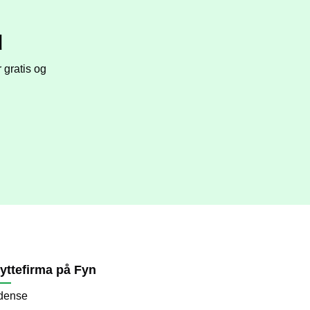
d
r gratis og
lyttefirma på Fyn
dense