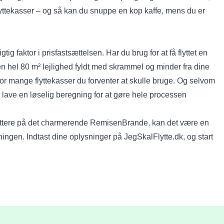
lyttekasser – og så kan du snuppe en kop kaffe, mens du er
ig faktor i prisfastsættelsen. Har du brug for at få flyttet en
en hel 80 m² lejlighed fyldt med skrammel og minder fra dine
hvor mange flyttekasser du forventer at skulle bruge. Og selvom
at lave en løselig beregning for at gøre hele processen
 tættere på det charmerende RemisenBrande, kan det være en
ytningen. Indtast dine oplysninger på JegSkalFlytte.dk, og start