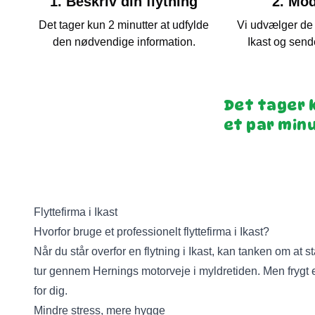
1. Beskriv din flytning
2. Mod
Det tager kun 2 minutter at udfylde
Vi udvælger de b
den nødvendige information.
Ikast
og sende
Det tager 
et par min
Flyttefirma i Ikast
Hvorfor bruge et professionelt flyttefirma i Ikast?
Når du står overfor en flytning i Ikast, kan tanken om at 
tur gennem Hernings motorveje i myldretiden. Men frygt ej
for dig.
Mindre stress, mere hygge