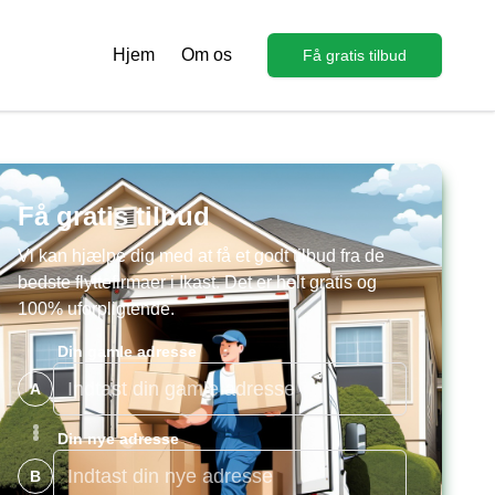
Hjem
Om os
Få gratis tilbud
Få gratis tilbud
Vi kan hjælpe dig med at få et godt tilbud fra de
bedste flyttefirmaer i
Ikast
. Det er helt gratis og
100% uforpligtende.
Din gamle adresse
A
Din nye adresse
B