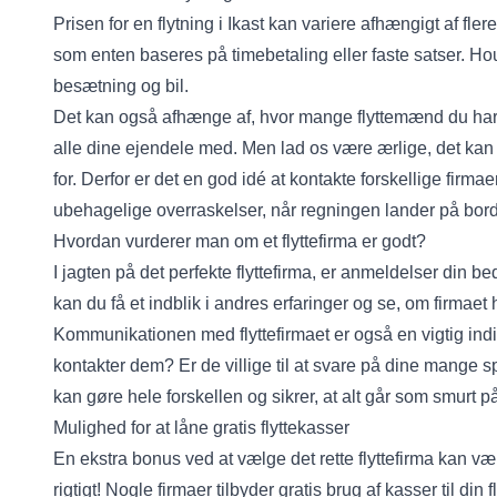
Prisen for en flytning i Ikast kan variere afhængigt af fler
som enten baseres på timebetaling eller faste satser. Ho
besætning og bil.
Det kan også afhænge af, hvor mange flyttemænd du har bru
alle dine ejendele med. Men lad os være ærlige, det kan
for. Derfor er det en god idé at kontakte forskellige firmae
ubehagelige overraskelser, når regningen lander på bord
Hvordan vurderer man om et flyttefirma er godt?
I jagten på det perfekte flyttefirma, er anmeldelser din b
kan du få et indblik i andres erfaringer og se, om firmaet 
Kommunikationen med flyttefirmaet er også en vigtig ind
kontakter dem? Er de villige til at svare på dine mange s
kan gøre hele forskellen og sikrer, at alt går som smurt p
Mulighed for at låne gratis flyttekasser
En ekstra bonus ved at vælge det rette flyttefirma kan vær
rigtigt! Nogle firmaer tilbyder gratis brug af kasser til di