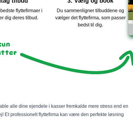
tag tilbud
3. Vælg og book
edste flyttefirmaer i
Du sammenligner tilbuddene og
r dig deres tilbud.
vælger det flyttefirma, som passer
bedst til dig.
kun
utter
stable alle dine ejendele i kasser fremkalde mere stress end en
! Et professionelt flyttefirma kan være den perfekte løsning