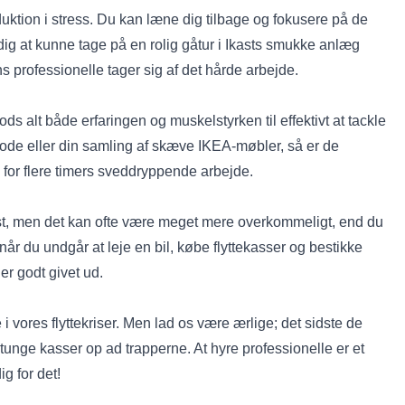
eduktion i stress. Du kan læne dig tilbage og fokusere på de
 dig at kunne tage på en rolig gåtur i Ikasts smukke anlæg
s professionelle tager sig af det hårde arbejde.
s alt både erfaringen og muskelstyrken til effektivt at tackle
de eller din samling af skæve IKEA-møbler, så er de
ig for flere timers sveddryppende arbejde.
Ikast, men det kan ofte være meget mere overkommeligt, end du
år du undgår at leje en bil, købe flyttekasser og bestikke
er godt givet ud.
 i vores flyttekriser. Men lad os være ærlige; det sidste de
tunge kasser op ad trapperne. At hyre professionelle er et
g for det!