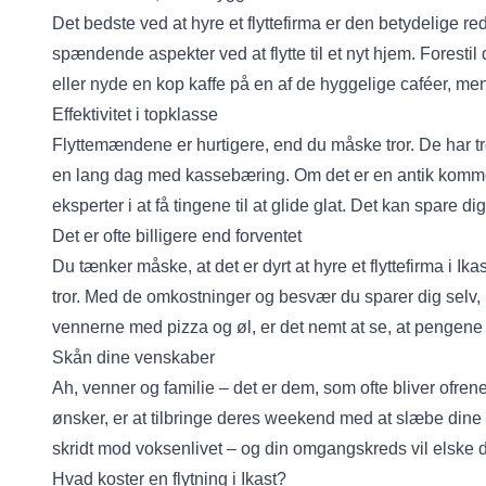
Det bedste ved at hyre et flyttefirma er den betydelige r
spændende aspekter ved at flytte til et nyt hjem. Forestil
eller nyde en kop kaffe på en af de hyggelige caféer, men
Effektivitet i topklasse
Flyttemændene er hurtigere, end du måske tror. De har trod
en lang dag med kassebæring. Om det er en antik kommo
eksperter i at få tingene til at glide glat. Det kan spare d
Det er ofte billigere end forventet
Du tænker måske, at det er dyrt at hyre et flyttefirma i 
tror. Med de omkostninger og besvær du sparer dig selv, n
vennerne med pizza og øl, er det nemt at se, at pengene 
Skån dine venskaber
Ah, venner og familie – det er dem, som ofte bliver ofrene
ønsker, er at tilbringe deres weekend med at slæbe dine 
skridt mod voksenlivet – og din omgangskreds vil elske di
Hvad koster en flytning i Ikast?