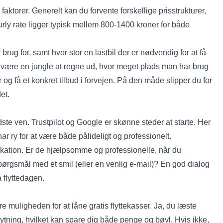
e faktorer. Generelt kan du forvente forskellige prisstrukturer,
urly rate ligger typisk mellem 800-1400 kroner for både
g for, samt hvor stor en lastbil der er nødvendig for at få
 være en jungle at regne ud, hvor meget plads man har brug
r og få et konkret tilbud i forvejen. På den måde slipper du for
et.
edste ven. Trustpilot og Google er skønne steder at starte. Her
har ry for at være både pålideligt og professionelt.
ikation. Er de hjælpsomme og professionelle, når du
pørgsmål med et smil (eller en venlig e-mail)? En god dialog
å flyttedagen.
e muligheden for at låne gratis flyttekasser. Ja, du læste
n flytning, hvilket kan spare dig både penge og bøvl. Hvis ikke,